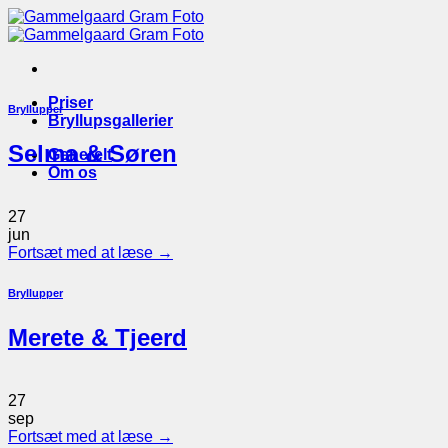
Fortsæt
til
indhold
Priser
Bryllupper
Bryllupsgallerier
Selma & Søren
Generelt
Om os
27
jun
Fortsæt med at læse
→
Bryllupper
Merete & Tjeerd
27
sep
Fortsæt med at læse
→