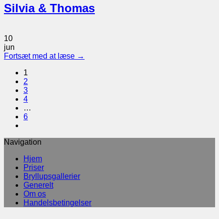
Silvia & Thomas
10
jun
Fortsæt med at læse
→
1
2
3
4
…
6
Navigation
Hjem
Priser
Bryllupsgallerier
Generelt
Om os
Handelsbetingelser